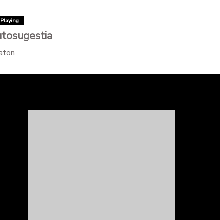
Playing
tosugestia
aton