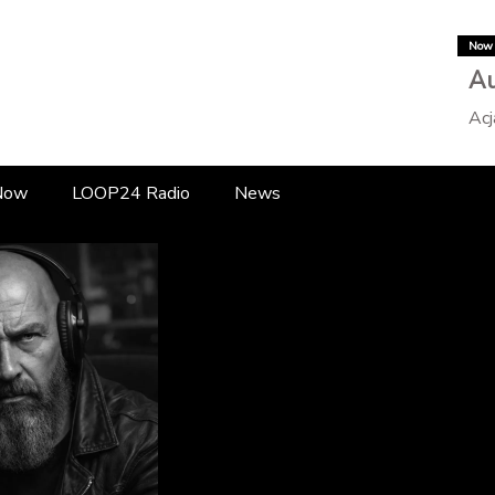
Now 
Au
Acj
 Now
LOOP24 Radio
News